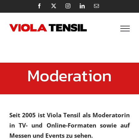
Zum
Facebook
X
Instagram
LinkedIn
E-
Mail
Inhalt
springen
Moderation
Seit 2005 ist Viola Tensil als Moderatorin
in TV- und Online-Formaten sowie auf
Messen und Events zu sehen.