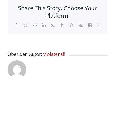
IFA
Share This Story, Choose Your
Platform!
Facebook
X
Reddit
LinkedIn
WhatsApp
Tumblr
Pinterest
Vk
Xing
E-
Mail
Über den Autor:
violatensil