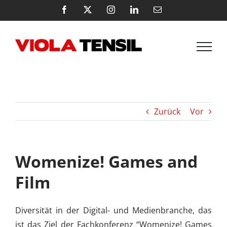
Zum
Facebook
X
Instagram
LinkedIn
E-
Mail
Inhalt
springen
Zurück
Vor
Womenize! Games and
Film
Diversität in der Digital- und Medienbranche, das
ist das Ziel der Fachkonferenz “Womenize! Games