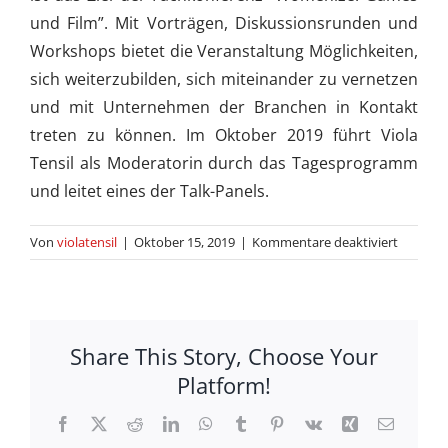
und Film”. Mit Vorträgen, Diskussionsrunden und
Workshops bietet die Veranstaltung Möglichkeiten,
sich weiterzubilden, sich miteinander zu vernetzen
und mit Unternehmen der Branchen in Kontakt
treten zu können. Im Oktober 2019 führt Viola
Tensil als Moderatorin durch das Tagesprogramm
und leitet eines der Talk-Panels.
für
Von
violatensil
|
Oktober 15, 2019
|
Kommentare deaktiviert
Womeni
Games
and
Film
Share This Story, Choose Your
Platform!
Facebook
X
Reddit
LinkedIn
WhatsApp
Tumblr
Pinterest
Vk
Xing
E-
Mail