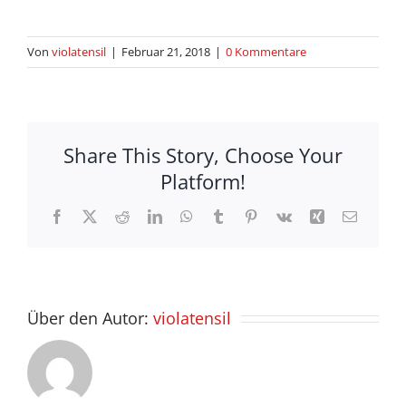
Von
violatensil
|
Februar 21, 2018
|
0 Kommentare
Share This Story, Choose Your
Platform!
Facebook
X
Reddit
LinkedIn
WhatsApp
Tumblr
Pinterest
Vk
Xing
E-
Mail
Über den Autor:
violatensil