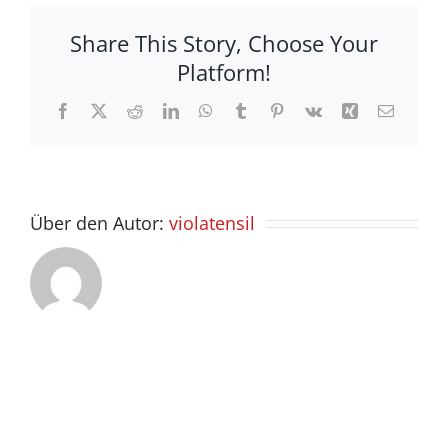
Share This Story, Choose Your
Platform!
Facebook
X
Reddit
LinkedIn
WhatsApp
Tumblr
Pinterest
Vk
Xing
E-
Mail
Über den Autor:
violatensil