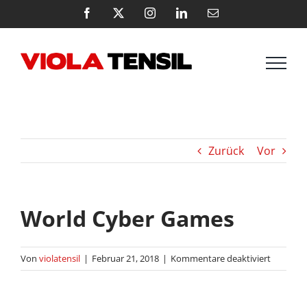
Zum
Facebook
X
Instagram
LinkedIn
E-
Mail
Inhalt
springen
Zurück
Vor
World Cyber Games
für
Von
violatensil
|
Februar 21, 2018
|
Kommentare deaktiviert
World
Cyber
Games