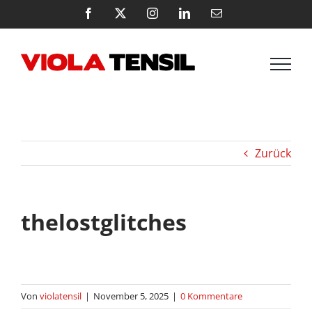
Zum
Facebook
X
Instagram
LinkedIn
E-
Mail
Inhalt
springen
Zurück
thelostglitches
Von
violatensil
|
November 5, 2025
|
0 Kommentare