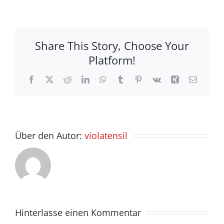
Share This Story, Choose Your
Platform!
Facebook
X
Reddit
LinkedIn
WhatsApp
Tumblr
Pinterest
Vk
Xing
E-
Mail
Über den Autor:
violatensil
Hinterlasse einen Kommentar