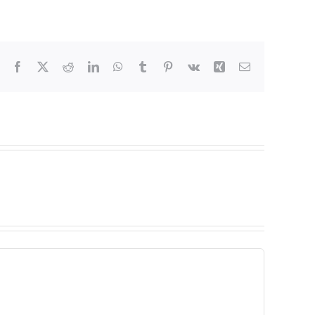
Facebook
X
Reddit
LinkedIn
WhatsApp
Tumblr
Pinterest
Vk
Xing
E-
Mail