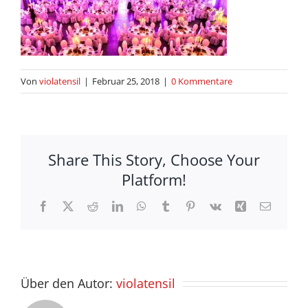
Von
violatensil
|
Februar 25, 2018
|
0 Kommentare
Share This Story, Choose Your
Platform!
Facebook
X
Reddit
LinkedIn
WhatsApp
Tumblr
Pinterest
Vk
Xing
E-
Mail
Über den Autor:
violatensil