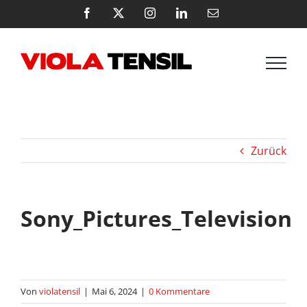
Zum
Facebook
X
Instagram
LinkedIn
E-
Mail
Inhalt
springen
Zurück
Sony_Pictures_Television
Von
violatensil
|
Mai 6, 2024
|
0 Kommentare