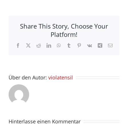
Share This Story, Choose Your
Platform!
Facebook
X
Reddit
LinkedIn
WhatsApp
Tumblr
Pinterest
Vk
Xing
E-
Mail
Über den Autor:
violatensil
Hinterlasse einen Kommentar