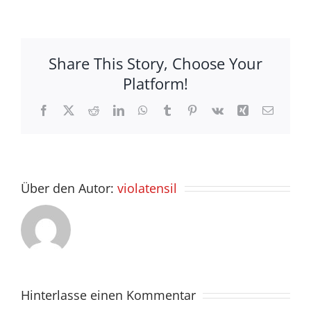
Share This Story, Choose Your
Platform!
Facebook
X
Reddit
LinkedIn
WhatsApp
Tumblr
Pinterest
Vk
Xing
E-
Mail
Über den Autor:
violatensil
Hinterlasse einen Kommentar