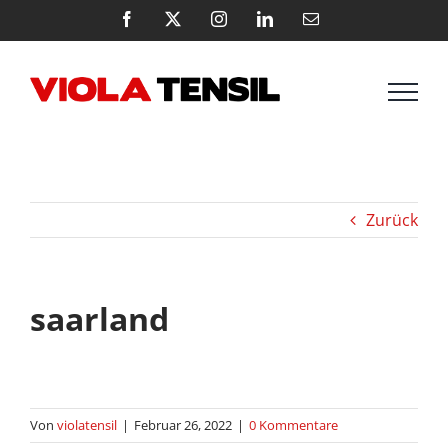
Zum
Facebook
X
Instagram
LinkedIn
E-
Mail
Inhalt
springen
Zurück
saarland
Von
violatensil
|
Februar 26, 2022
|
0 Kommentare