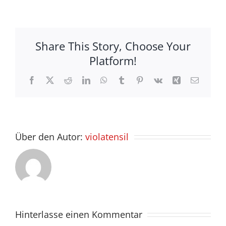
Share This Story, Choose Your
Platform!
Facebook
X
Reddit
LinkedIn
WhatsApp
Tumblr
Pinterest
Vk
Xing
E-
Mail
Über den Autor:
violatensil
Hinterlasse einen Kommentar