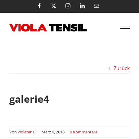
Zum
Facebook
X
Instagram
LinkedIn
E-
Mail
Inhalt
springen
Zurück
galerie4
Von
violatensil
|
März 6, 2018
|
0 Kommentare