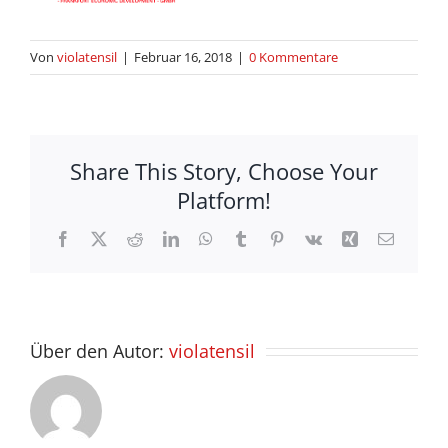
Von
violatensil
|
Februar 16, 2018
|
0 Kommentare
Share This Story, Choose Your
Platform!
Facebook
X
Reddit
LinkedIn
WhatsApp
Tumblr
Pinterest
Vk
Xing
E-
Mail
Über den Autor:
violatensil