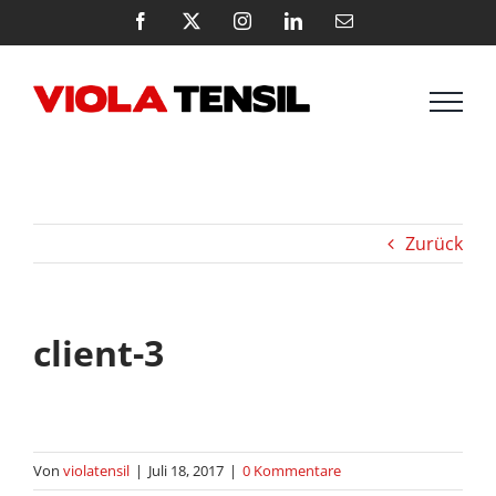
Zum
Facebook
X
Instagram
LinkedIn
E-
Mail
Inhalt
springen
Zurück
client-3
Von
violatensil
|
Juli 18, 2017
|
0 Kommentare