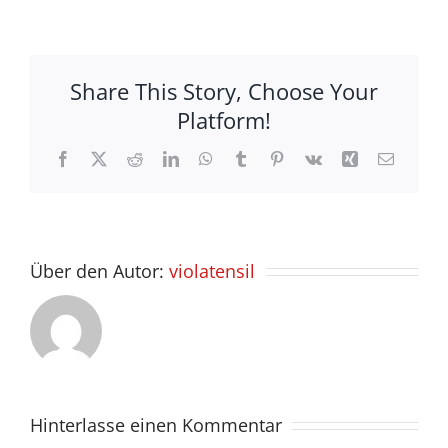
Share This Story, Choose Your
Platform!
Facebook
X
Reddit
LinkedIn
WhatsApp
Tumblr
Pinterest
Vk
Xing
E-
Mail
Über den Autor:
violatensil
Hinterlasse einen Kommentar