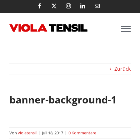
Zum
Facebook
X
Instagram
LinkedIn
E-
Mail
Inhalt
springen
Zurück
banner-background-1
Von
violatensil
|
Juli 18, 2017
|
0 Kommentare