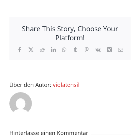
Share This Story, Choose Your
Platform!
Facebook
X
Reddit
LinkedIn
WhatsApp
Tumblr
Pinterest
Vk
Xing
E-
Mail
Über den Autor:
violatensil
Hinterlasse einen Kommentar