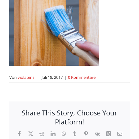
Von
violatensil
|
Juli 18, 2017
|
0 Kommentare
Share This Story, Choose Your
Platform!
Facebook
X
Reddit
LinkedIn
WhatsApp
Tumblr
Pinterest
Vk
Xing
E-
Mail