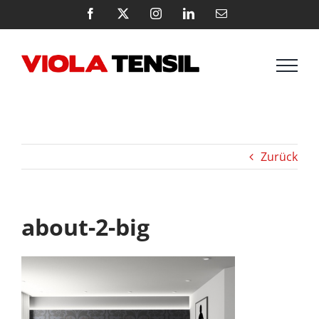
Zum
Facebook
X
Instagram
LinkedIn
E-
Mail
Inhalt
springen
Zurück
about-2-big