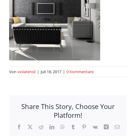
Von
violatensil
|
Juli 18, 2017
|
0 Kommentare
Share This Story, Choose Your
Platform!
Facebook
X
Reddit
LinkedIn
WhatsApp
Tumblr
Pinterest
Vk
Xing
E-
Mail