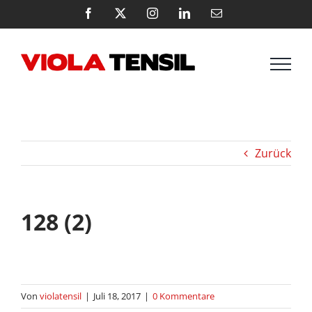
Zum
Facebook
X
Instagram
LinkedIn
E-
Mail
Inhalt
springen
Zurück
128 (2)
Von
violatensil
|
Juli 18, 2017
|
0 Kommentare