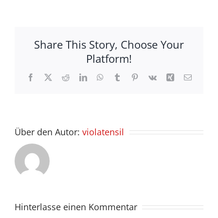
Share This Story, Choose Your
Platform!
Facebook
X
Reddit
LinkedIn
WhatsApp
Tumblr
Pinterest
Vk
Xing
E-
Mail
Über den Autor:
violatensil
Hinterlasse einen Kommentar