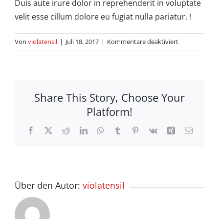
Duis aute irure dolor in reprehenderit in voluptate
velit esse cillum dolore eu fugiat nulla pariatur. !
für
Von
violatensil
|
Juli 18, 2017
|
Kommentare deaktiviert
Alex
Jhonson
Share This Story, Choose Your
Platform!
Facebook
X
Reddit
LinkedIn
WhatsApp
Tumblr
Pinterest
Vk
Xing
E-
Mail
Über den Autor:
violatensil