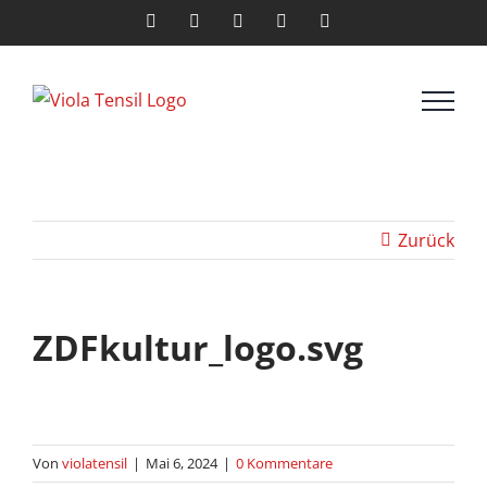
Zum
Facebook
X
Instagram
LinkedIn
E-
Mail
Inhalt
springen
Zurück
ZDFkultur_logo.svg
Von
violatensil
|
Mai 6, 2024
|
0 Kommentare