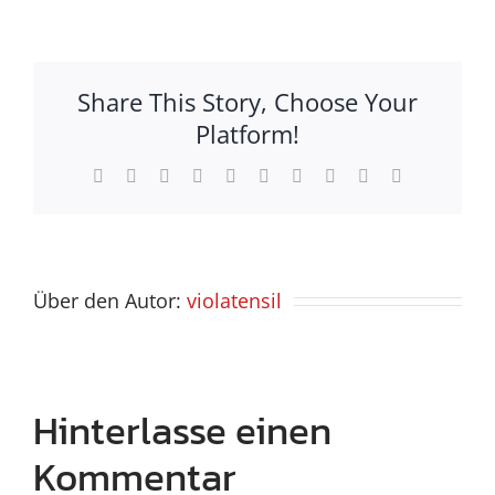
Share This Story, Choose Your
Platform!
Facebook
X
Reddit
LinkedIn
WhatsApp
Tumblr
Pinterest
Vk
Xing
E-
Mail
Über den Autor:
violatensil
Hinterlasse einen
Kommentar