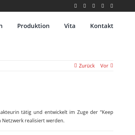
Facebook
X
Instagram
LinkedIn
E-
Mail
n
Produktion
Vita
Kontakt
Zurück
Vor
dakteurin tätig und entwickelt im Zuge der “Keep
 Netzwerk realisiert werden.