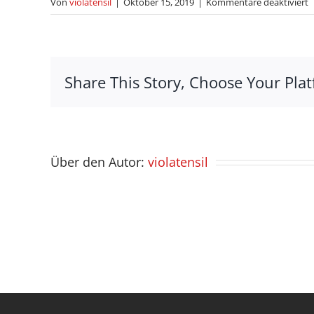
f
Von
violatensil
|
Oktober 15, 2019
|
Kommentare deaktiviert
S
Share This Story, Choose Your Plat
Über den Autor:
violatensil