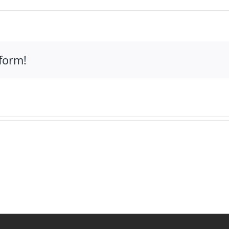
ür
tudio71
GmbH
form!