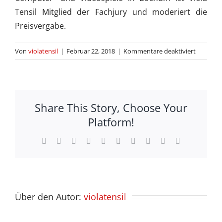
Tensil Mitglied der Fachjury und moderiert die
Preisvergabe.
für
Von
violatensil
|
Februar 22, 2018
|
Kommentare deaktiviert
Living
Games
Festival
Award
Share This Story, Choose Your
Platform!
Facebook
X
Reddit
LinkedIn
WhatsApp
Tumblr
Pinterest
Vk
Xing
E-
Mail
Über den Autor:
violatensil