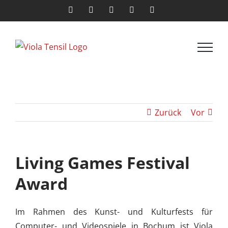
Zum
Facebook
X
Instagram
LinkedIn
E-
Mail
Inhalt
springen
Zurück
Vor
Living Games Festival
Award
Im Rahmen des Kunst- und Kulturfests für
Computer- und Videospiele in Bochum ist Viola