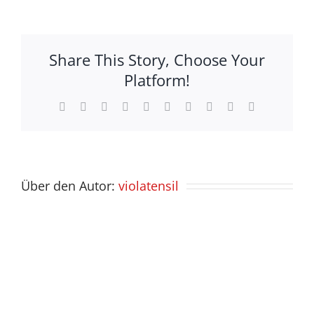
Digitale
Spielekul
Share This Story, Choose Your
Platform!
Facebook
X
Reddit
LinkedIn
WhatsApp
Tumblr
Pinterest
Vk
Xing
E-
Mail
Über den Autor:
violatensil