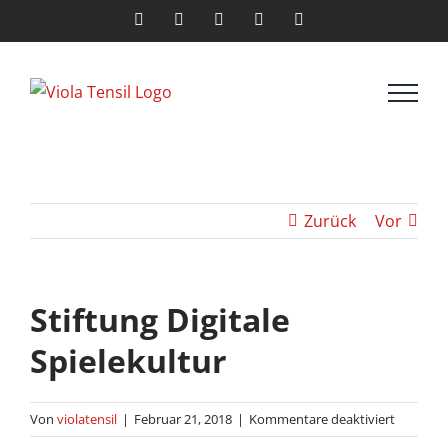
Zum
Facebook
X
Instagram
LinkedIn
E-
Mail
Inhalt
springen
Zurück
Vor
Stiftung Digitale
Spielekultur
für
Von
violatensil
|
Februar 21, 2018
|
Kommentare deaktiviert
Stiftung